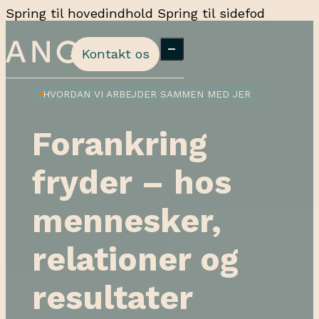
Spring til hovedindhold
Spring til sidefod
Kontakt os
HVORDAN VI ARBEJDER SAMMEN MED JER
Forankring
fryder – hos
mennesker,
relationer og
Missionsledelse
Innovation er
– når
ikke en
resultater
komplekse og
afdeling, det
vilde problemer
er en kultur