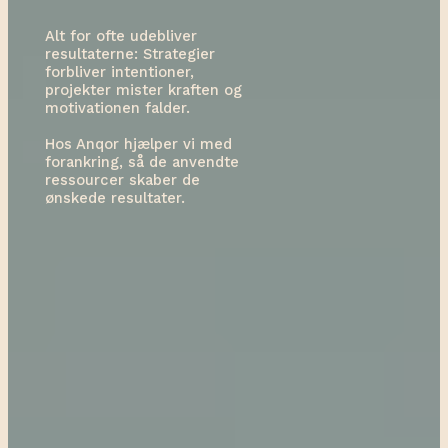
kræver fælles
for alle
retning
organisationer
Alt for ofte udebliver
resultaterne: Strategier
forbliver intentioner,
Forankring
projekter mister kraften og
fryder
motivationen falder.
Hos Anqor hjælper vi med
forankring, så de anvendte
ressourcer skaber de
ønskede resultater.