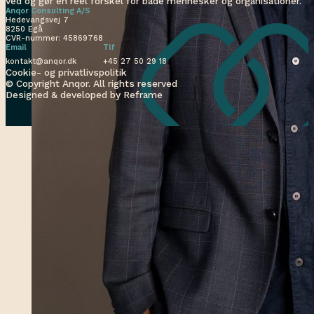
ved og gør en reel forskel for både mennesker og organisationer.
Anqor Consulting A/S
Hedevangsvej 7
8250 Egå
CVR-nummer: 45869768
Email
Tlf
kontakt@anqor.dk
+45 27 50 29 18
Cookie- og privatlivspolitik
© Copyright Anqor. All rights reserved
Designed & developed by Reframe