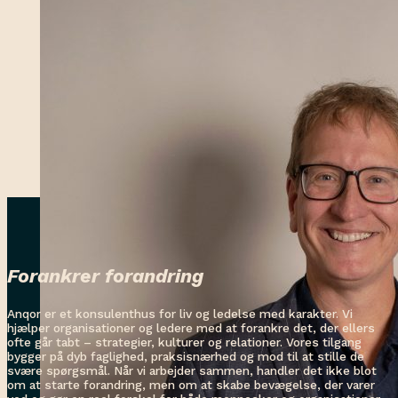
Forankrer forandring
Anqor er et konsulenthus for liv og ledelse med karakter. Vi
hjælper organisationer og ledere med at forankre det, der ellers
ofte går tabt – strategier, kulturer og relationer. Vores tilgang
bygger på dyb faglighed, praksisnærhed og mod til at stille de
svære spørgsmål. Når vi arbejder sammen, handler det ikke blot
om at starte forandring, men om at skabe bevægelse, der varer