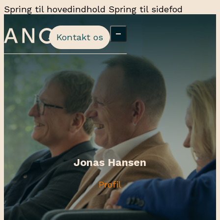
Spring til hovedindhold
Spring til sidefod
Kontakt os
Jonas Hansen
Missionsledelse
Innovation er
Profil
– når
ikke en
komplekse og
afdeling, det
vilde problemer
er en kultur