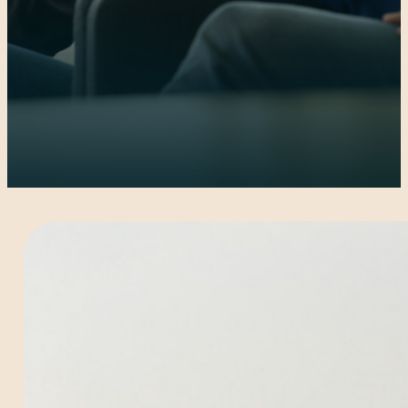
kræver fælles
for alle
retning
organisationer
Forankring
fryder